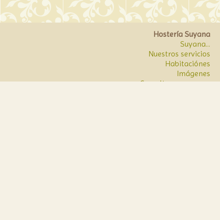
Hostería Suyana
Suyana...
Nuestros servicios
Habitaciónes
Imágenes
Consultas o reservas
Ubicación
infosuyana@hosteriasuyana.com.ar
Avenida Illia Nº 655-563, San salvador de Jujuy
+5493884591545
+5493884591545
/
hosteria.suyana
hosteriasuyanajujuy
Compartir en