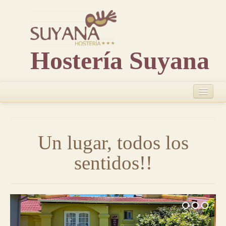
Hostería Suyana
Suyana...
Nuestros servicios
Un lugar, todos los
Habitaciónes
sentidos!!
Imágenes
Consultas o reservas
Ubicación